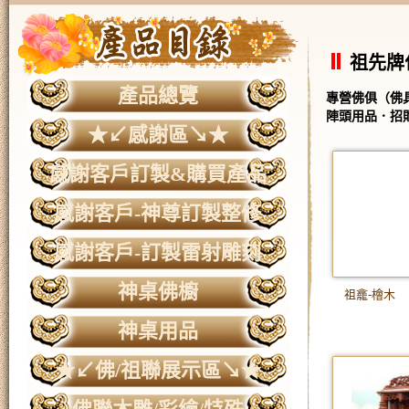
祖先牌
產品總覽
專營佛俱（佛
陣頭用品．招
★↙感謝區↘★
感謝客戶訂製&購買產品
感謝客戶-神尊訂製整修
感謝客戶-訂製雷射雕刻
神桌佛櫥
祖龕-檜木
神桌用品
★↙佛/祖聯展示區↘★