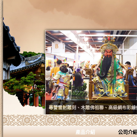
專營雷射雕刻、木雕佛祖聯、高級綢布彩繪
產品介紹
公司介