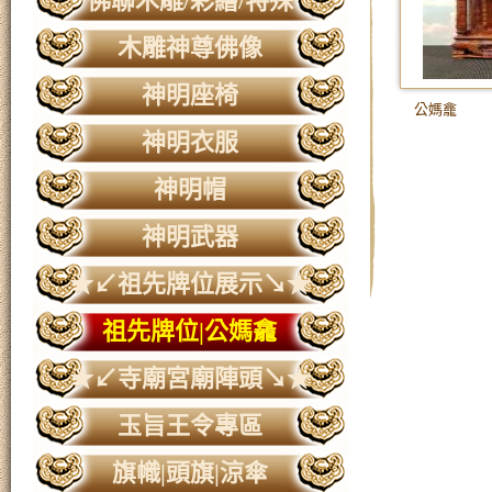
佛聯木雕/彩繪/特殊
木雕神尊佛像
神明座椅
公媽龕
神明衣服
神明帽
神明武器
★↙祖先牌位展示↘★
祖先牌位|公媽龕
★↙寺廟宮廟陣頭↘★
玉旨王令專區
旗幟|頭旗|涼傘