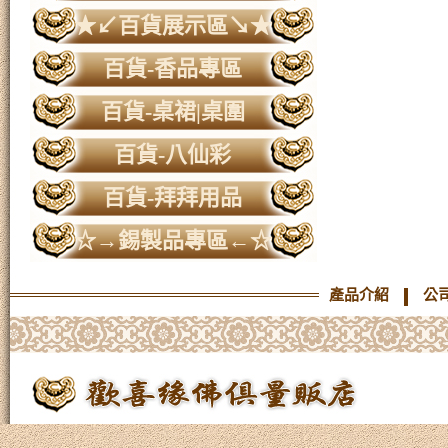
★↙百貨展示區↘★
百貨-香品專區
百貨-桌裙|桌圍
百貨-八仙彩
百貨-拜拜用品
☆→錫製品專區←☆
產品介紹
公