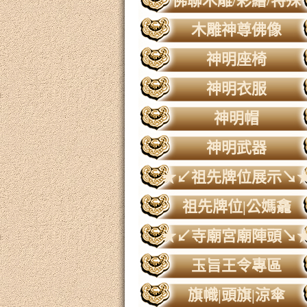
佛聯木雕/彩繪/特殊
木雕神尊佛像
神明座椅
神明衣服
神明帽
神明武器
★↙祖先牌位展示↘
祖先牌位|公媽龕
★↙寺廟宮廟陣頭↘
玉旨王令專區
旗幟|頭旗|涼傘