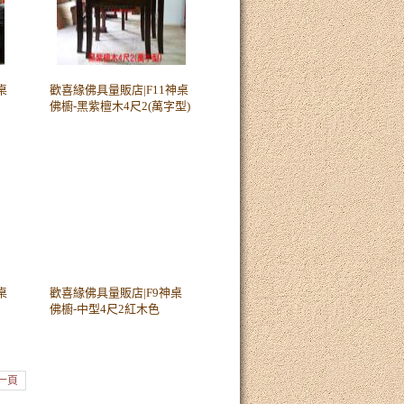
桌
歡喜緣佛具量販店|F11神桌
佛櫥-黑紫檀木4尺2(萬字型)
桌
歡喜緣佛具量販店|F9神桌
佛櫥-中型4尺2紅木色
一頁