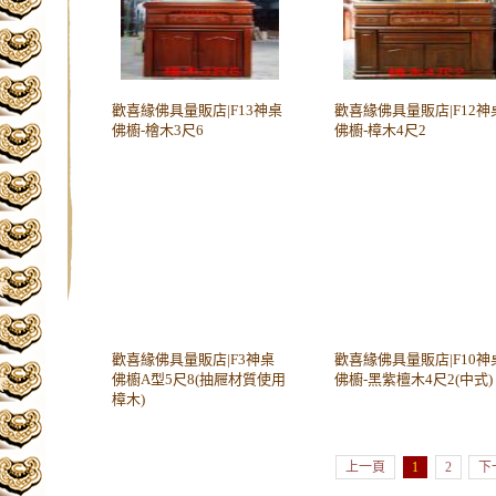
歡喜緣佛具量販店|F13神桌
歡喜緣佛具量販店|F12神
佛櫥-檜木3尺6
佛櫥-樟木4尺2
★
歡喜緣佛具量販店|F3神桌
歡喜緣佛具量販店|F10神
★
佛櫥A型5尺8(抽屜材質使用
佛櫥-黑紫檀木4尺2(中式)
樟木)
上一頁
1
2
下