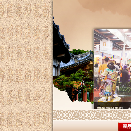
專營雷射雕刻、
產