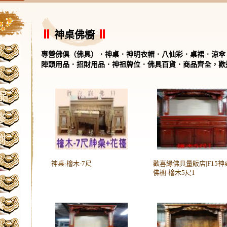
神桌佛櫥
專營佛俱（佛具）．神桌．神明衣帽．八仙彩．桌裙．涼傘
陣頭用品．招財用品．神祖牌位．佛具百貨．商品齊全，歡
品
修
刻
神桌-檜木-7尺
歡喜緣佛具量販店|F15神
佛櫥-檜木5尺1
★