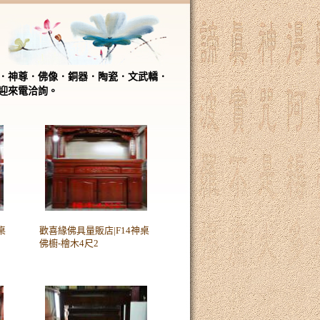
．神尊．佛像．銅器．陶瓷．文武轎．
迎來電洽詢。
桌
歡喜緣佛具量販店|F14神桌
佛櫥-檜木4尺2