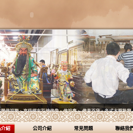
木雕佛祖聯、高級綢布彩繪佛像、佛祖龕、 佛具百貨、各式木框批發
品介紹
公司介紹
常見問題
聯絡我