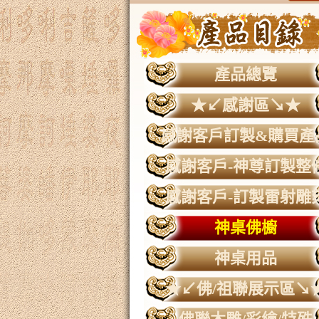
產品總覽
★↙感謝區↘★
感謝客戶訂製&購買產
感謝客戶-神尊訂製整
感謝客戶-訂製雷射雕
神桌佛櫥
神桌用品
★↙佛/祖聯展示區↘