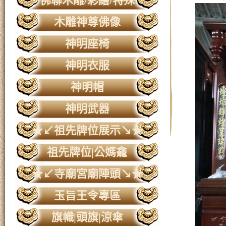
佛聯木雕/彩繪/特殊
木雕神尊佛像
神明座椅
神明衣服
神明帽
神明武器
★↙祖先牌位展示↘★
祖先牌位|公媽龕
★↙寺廟宮廟陣頭↘★
玉旨王令專區
旗幟|頭旗|涼傘