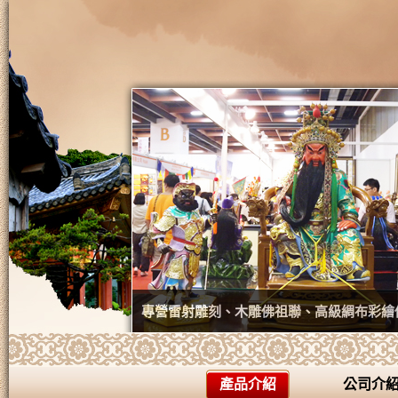
專營雷射雕刻、木雕佛祖聯、高級綢布彩繪
產品介紹
公司介