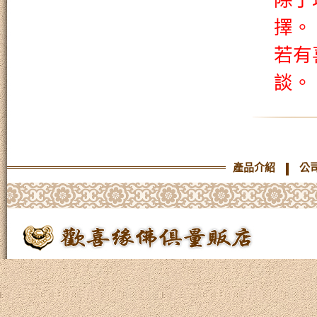
除了
擇。
若有
談。
產品介紹
公