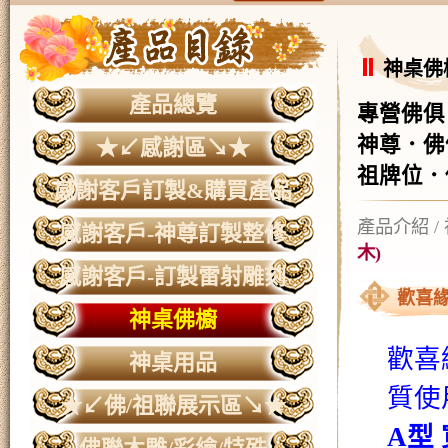
神桌佛
產品總覽
專營佛俱
神尊．佛
★↙感謝區↘★
祖牌位．
感謝客戶訂製&購買產品
產品介紹
/
感謝客戶-神尊訂製整修
木)
感謝客戶-訂製雷射雕刻
歡喜緣
神桌佛櫥
歡喜
神桌用品
質使
★↙佛/祖聯展示區↘★
A
型 