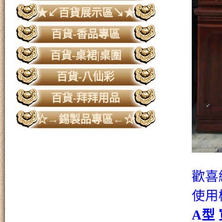
★↙百貨展示區↘★
百貨-香品專區
百貨-桌裙|桌圍
百貨-八仙彩
百貨-拜拜用品
☆→錫製品專區←☆
歡喜
使用
A
型 