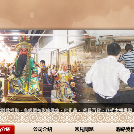
木雕佛祖聯、高級綢布彩繪佛像、佛祖龕、 佛具百貨、各式木框批發
品介紹
公司介紹
常見問題
聯絡我