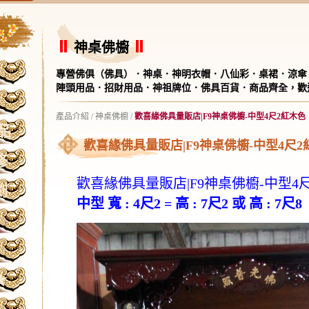
神桌佛櫥
專營佛俱（佛具）．神桌．神明衣帽．八仙彩．桌裙．涼傘
陣頭用品．招財用品．神祖牌位．佛具百貨．商品齊全，歡
產品介紹
/
神桌佛櫥
/
歡喜緣佛具量販店|F9神桌佛櫥-中型4尺2紅木色
品
歡喜緣佛具量販店|F9神桌佛櫥-中型4尺2
修
歡喜緣佛具量販店|F9神桌佛櫥-中型4
刻
中型 寬 : 4尺2 =
高
:
7尺2 或
高
:
7尺8
★