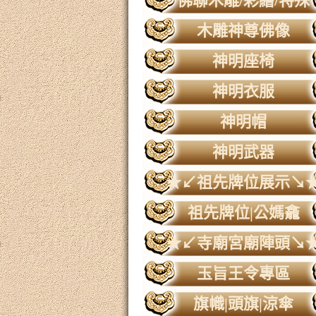
佛聯木雕/彩繪/特殊
木雕神尊佛像
神明座椅
神明衣服
神明帽
神明武器
★↙祖先牌位展示↘
祖先牌位|公媽龕
★↙寺廟宮廟陣頭↘
玉旨王令專區
旗幟|頭旗|涼傘