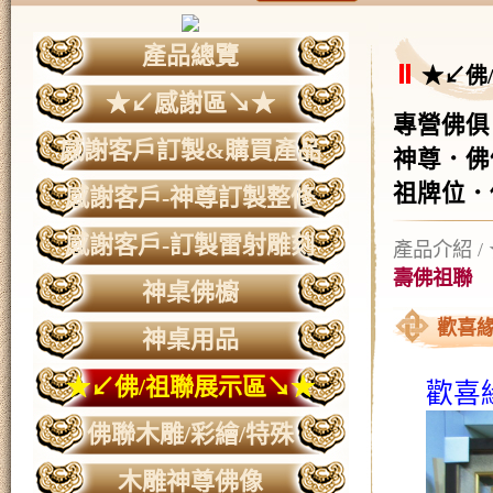
產品總覽
★↙佛
★↙感謝區↘★
專營佛俱
感謝客戶訂製&購買產品
神尊．佛
祖牌位．
感謝客戶-神尊訂製整修
感謝客戶-訂製雷射雕刻
產品介紹
/
壽佛祖聯
神桌佛櫥
歡喜緣
神桌用品
★↙佛/祖聯展示區↘★
歡喜
佛聯木雕/彩繪/特殊
木雕神尊佛像