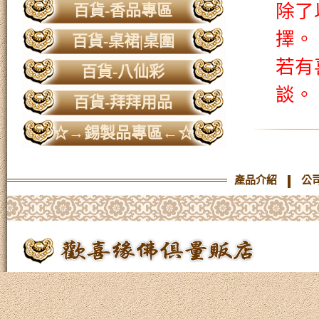
除了
百貨-香品專區
擇。
百貨-桌裙|桌圍
若有
百貨-八仙彩
談。
百貨-拜拜用品
☆→錫製品專區←☆
產品介紹
公