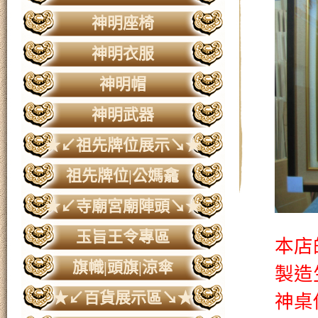
神明座椅
神明衣服
神明帽
神明武器
★↙祖先牌位展示↘★
祖先牌位|公媽龕
★↙寺廟宮廟陣頭↘★
玉旨王令專區
本店
旗幟|頭旗|涼傘
製造
★↙百貨展示區↘★
神桌