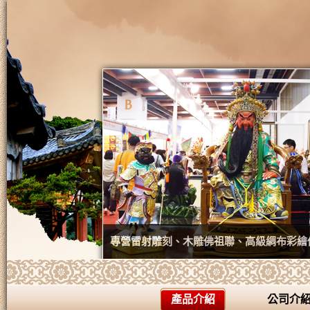
專營雷射雕刻、木雕佛祖聯、高級綢布彩繪
產品介紹
公司介