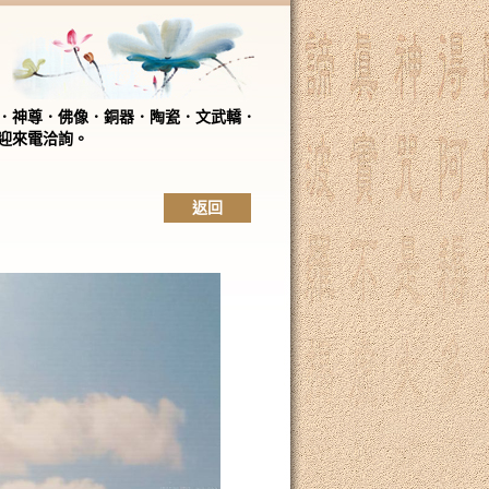
．神尊．佛像．銅器．陶瓷．文武轎．
迎來電洽詢。
返回