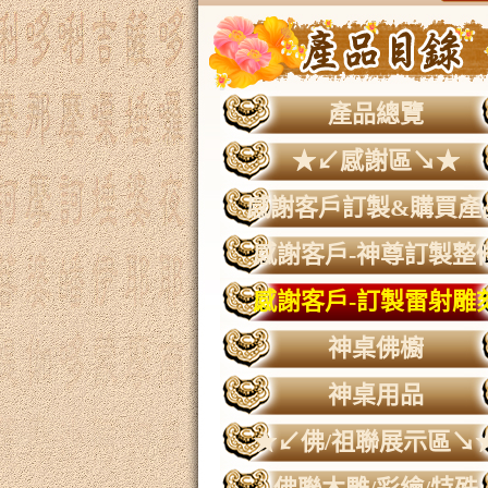
產品總覽
★↙感謝區↘★
感謝客戶訂製&購買產
感謝客戶-神尊訂製整
感謝客戶-訂製雷射雕
神桌佛櫥
神桌用品
★↙佛/祖聯展示區↘