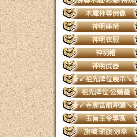
佛聯木雕/彩繪/特殊
木雕神尊佛像
神明座椅
神明衣服
神明帽
神明武器
★↙祖先牌位展示↘
祖先牌位|公媽龕
★↙寺廟宮廟陣頭↘
玉旨王令專區
旗幟|頭旗|涼傘