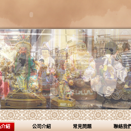
木雕佛祖聯、高級綢布彩繪佛像、佛祖龕、 佛具百貨、各式木框批發
品介紹
公司介紹
常見問題
聯絡我