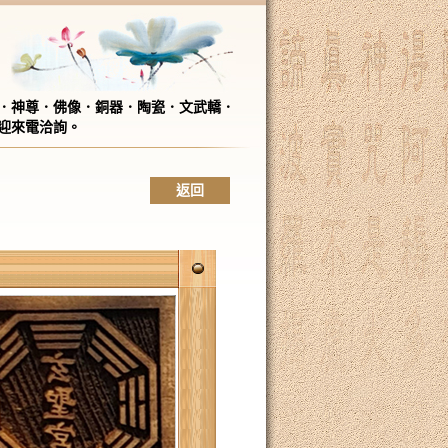
．神尊．佛像．銅器．陶瓷．文武轎．
迎來電洽詢。
返回