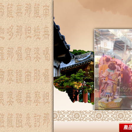
專營雷射雕刻、
產