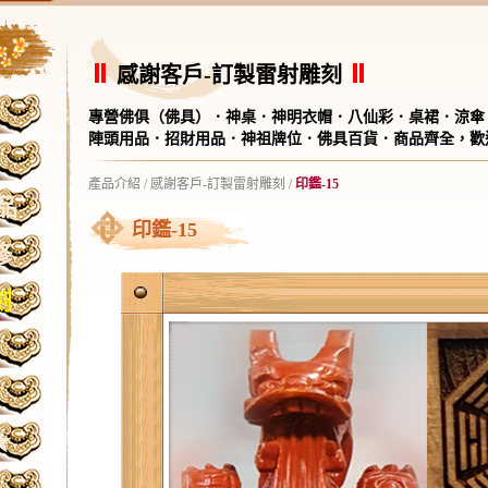
感謝客戶-訂製雷射雕刻
專營佛俱（佛具）．神桌．神明衣帽．八仙彩．桌裙．涼傘
陣頭用品．招財用品．神祖牌位．佛具百貨．商品齊全，歡
產品介紹
/
感謝客戶-訂製雷射雕刻
/
印鑑-15
品
印鑑-15
修
刻
★