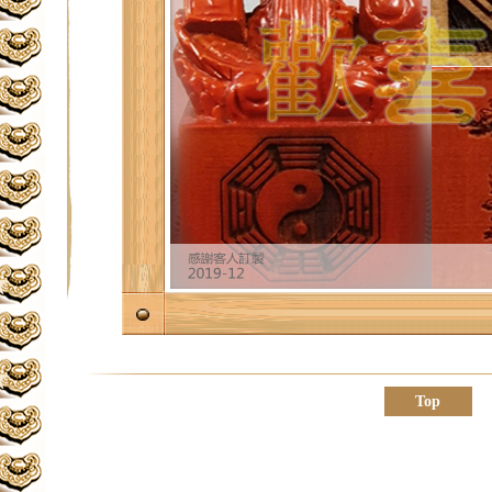
★
★
Top