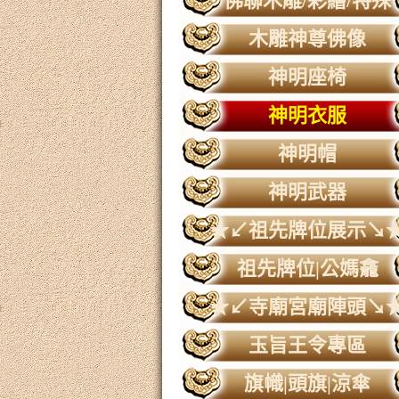
佛聯木雕/彩繪/特殊
木雕神尊佛像
神明座椅
神明衣服
神明帽
神明武器
★↙祖先牌位展示↘
祖先牌位|公媽龕
★↙寺廟宮廟陣頭↘
玉旨王令專區
旗幟|頭旗|涼傘