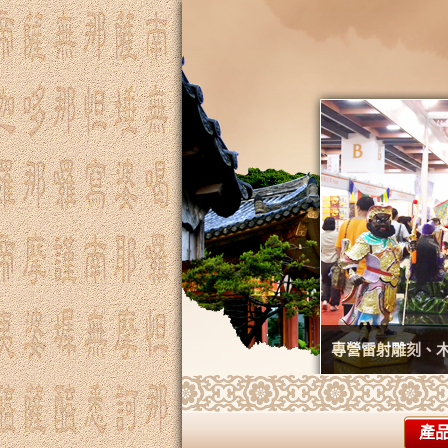
專營雷射雕刻、
產