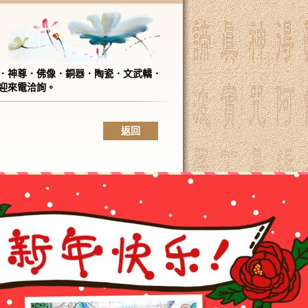
．神尊．佛像．銅器．陶瓷．文武轎．
迎來電洽詢。
返回