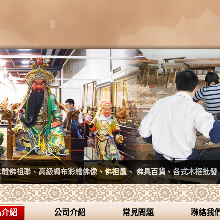
木雕佛祖聯、高級綢布彩繪佛像、佛祖龕、 佛具百貨、各式木框批發
品介紹
公司介紹
常見問題
聯絡我