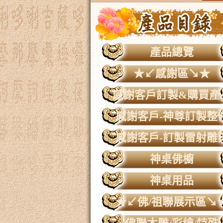
產品總覽
★↙感謝區↘★
感謝客戶訂製&購買產
感謝客戶-神尊訂製整
感謝客戶-訂製雷射雕
神桌佛櫥
神桌用品
★↙佛/祖聯展示區↘