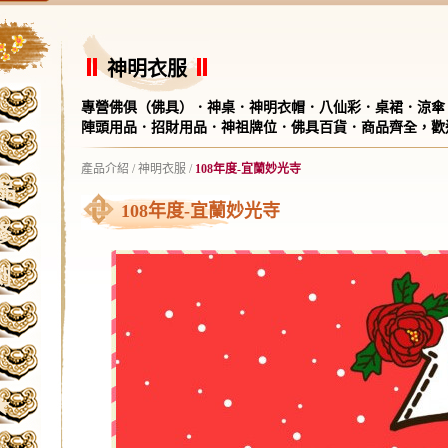
神明衣服
專營佛俱（佛具）．神桌．神明衣帽．八仙彩．桌裙．涼傘
陣頭用品．招財用品．神祖牌位．佛具百貨．商品齊全，歡
產品介紹
/
神明衣服
/
108年度-宜蘭妙光寺
品
108年度-宜蘭妙光寺
修
刻
★