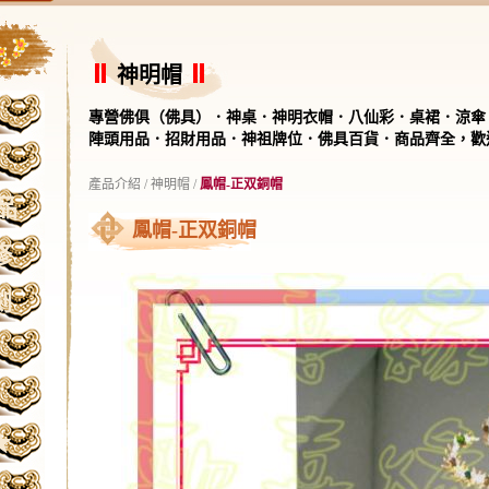
神明帽
專營佛俱（佛具）．神桌．神明衣帽．八仙彩．桌裙．涼傘
陣頭用品．招財用品．神祖牌位．佛具百貨．商品齊全，歡
產品介紹
/
神明帽
/
鳳帽-正双銅帽
品
鳳帽-正双銅帽
修
刻
★