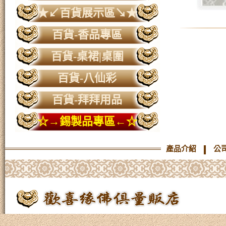
★↙百貨展示區↘★
百貨-香品專區
百貨-桌裙|桌圍
百貨-八仙彩
百貨-拜拜用品
☆→錫製品專區←☆
產品介紹
公