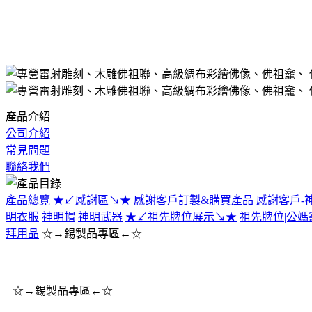
產品介紹
公司介紹
常見問題
聯絡我們
產品總覽
★↙感謝區↘★
感謝客戶訂製&購買產品
感謝客戶-
明衣服
神明帽
神明武器
★↙祖先牌位展示↘★
祖先牌位|公媽
拜用品
☆→錫製品專區←☆
☆→錫製品專區←☆