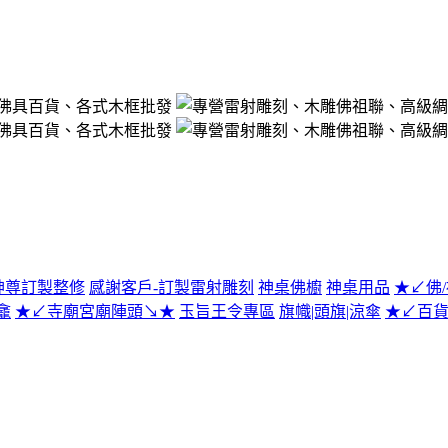
神尊訂製整修
感謝客戶-訂製雷射雕刻
神桌佛櫥
神桌用品
★↙佛
龕
★↙寺廟宮廟陣頭↘★
玉旨王令專區
旗幟|頭旗|涼傘
★↙百