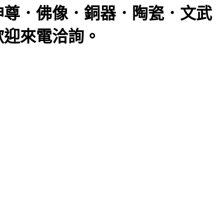
神尊．佛像．銅器．陶瓷．文武
歡迎來電洽詢。