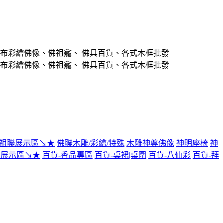
/祖聯展示區↘★
佛聯木雕/彩繪/特殊
木雕神尊佛像
神明座椅
神
貨展示區↘★
百貨-香品專區
百貨-桌裙|桌圍
百貨-八仙彩
百貨-拜