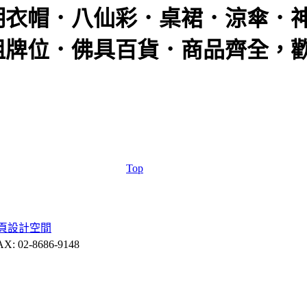
明衣帽．八仙彩．桌裙．涼傘．
祖牌位．佛具百貨．商品齊全，
Top
頁設計
空間
 02-8686-9148