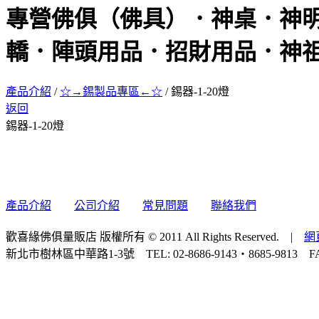
專營佛俱（佛具）．神桌．神
轎．陣頭用品．招財用品．神
產品介紹
/
☆→錫製品專區←☆
/
錫器-1-20燈
返回
錫器-1-20燈
產品介紹
公司介紹
常見問題
聯絡我們
歡喜緣佛俱量販店 版權所有 © 2011 All Rights Reserved. |
網
新北市樹林區中華路1-3號 TEL: 02-8686-9143‧8685-9813 FAX: