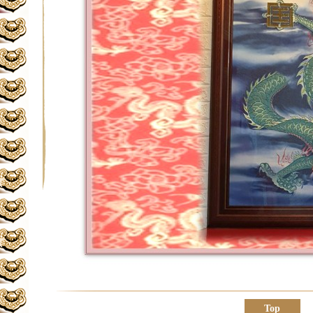
★
★
Top