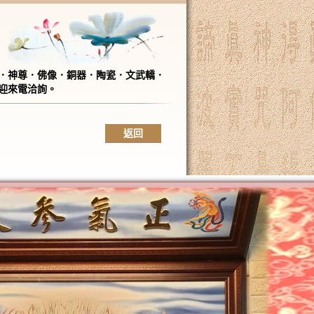
．神尊．佛像．銅器．陶瓷．文武轎．
迎來電洽詢。
返回