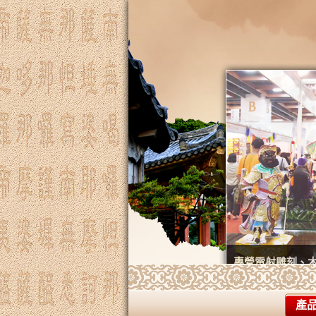
專營雷射雕刻、
產