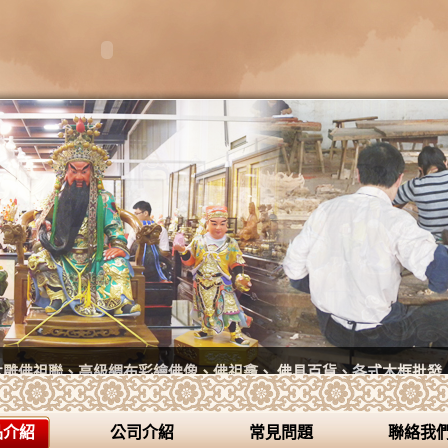
木雕佛祖聯、高級綢布彩繪佛像、佛祖龕、 佛具百貨、各式木框批發
品介紹
公司介紹
常見問題
聯絡我