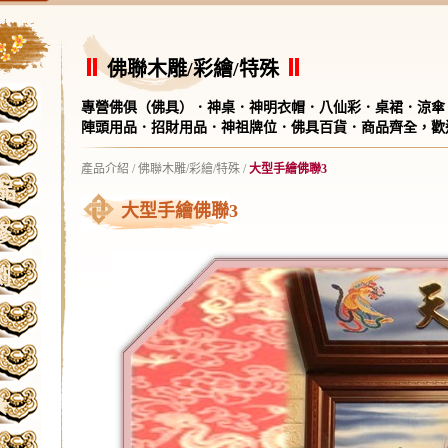
佛聯木雕/彩繪/特殊
專營佛俱（佛具）．神桌．神明衣帽．八仙彩．桌裙．涼傘
陣頭用品．招財用品．神祖牌位．佛具百貨．商品齊全，歡
產品介紹
/
佛聯木雕/彩繪/特殊
/
大型手繪佛聯3
品
大型手繪佛聯3
修
刻
★