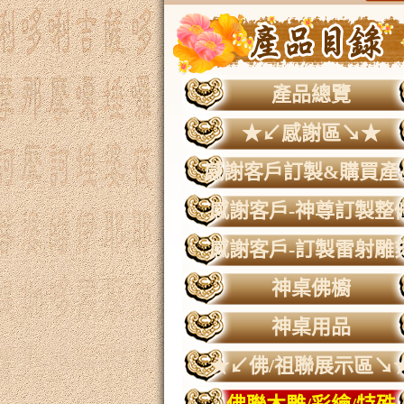
產品總覽
★↙感謝區↘★
感謝客戶訂製&購買產
感謝客戶-神尊訂製整
感謝客戶-訂製雷射雕
神桌佛櫥
神桌用品
★↙佛/祖聯展示區↘