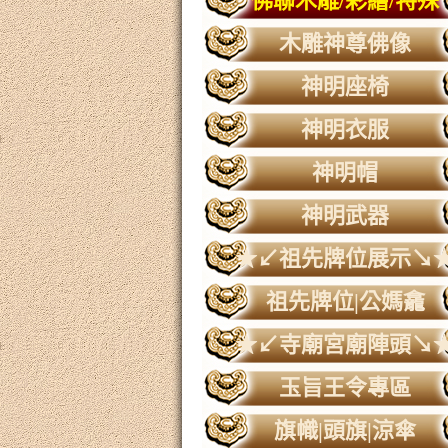
佛聯木雕/彩繪/特殊
木雕神尊佛像
神明座椅
神明衣服
神明帽
神明武器
★↙祖先牌位展示↘
祖先牌位|公媽龕
★↙寺廟宮廟陣頭↘
玉旨王令專區
旗幟|頭旗|涼傘