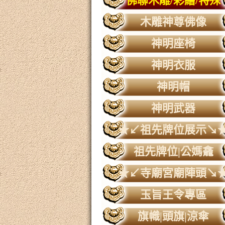
佛聯木雕/彩繪/特殊
木雕神尊佛像
神明座椅
神明衣服
神明帽
神明武器
★↙祖先牌位展示↘
祖先牌位|公媽龕
★↙寺廟宮廟陣頭↘
玉旨王令專區
旗幟|頭旗|涼傘