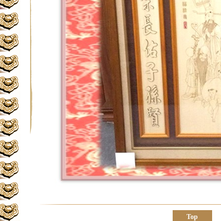
★
★
Top