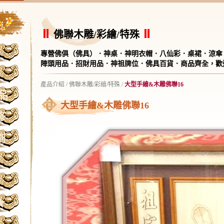
佛聯木雕/彩繪/特殊
專營佛俱（佛具）．神桌．神明衣帽．八仙彩．桌裙．涼傘
陣頭用品．招財用品．神祖牌位．佛具百貨．商品齊全，歡
產品介紹
/
佛聯木雕/彩繪/特殊
/
大型手繪&木雕佛聯16
品
大型手繪&木雕佛聯16
修
刻
★