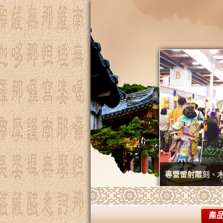
專營雷射雕刻、
產