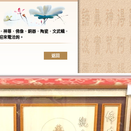
．神尊．佛像．銅器．陶瓷．文武轎．
迎來電洽詢。
返回