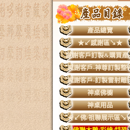
產品總覽
★↙感謝區↘★
感謝客戶訂製&購買產
感謝客戶-神尊訂製整
感謝客戶-訂製雷射雕
神桌佛櫥
神桌用品
★↙佛/祖聯展示區↘