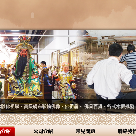
木雕佛祖聯、高級綢布彩繪佛像、佛祖龕、 佛具百貨、各式木框批發
品介紹
公司介紹
常見問題
聯絡我