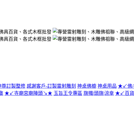
神尊訂製整修
感謝客戶-訂製雷射雕刻
神桌佛櫥
神桌用品
★↙佛
龕
★↙寺廟宮廟陣頭↘★
玉旨王令專區
旗幟|頭旗|涼傘
★↙百