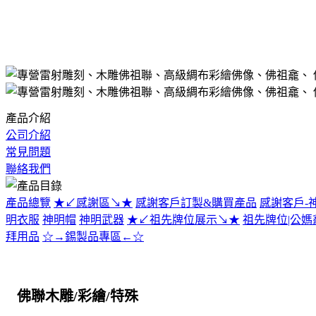
產品介紹
公司介紹
常見問題
聯絡我們
產品總覽
★↙感謝區↘★
感謝客戶訂製&購買產品
感謝客戶-
明衣服
神明帽
神明武器
★↙祖先牌位展示↘★
祖先牌位|公媽
拜用品
☆→錫製品專區←☆
佛聯木雕/彩繪/特殊