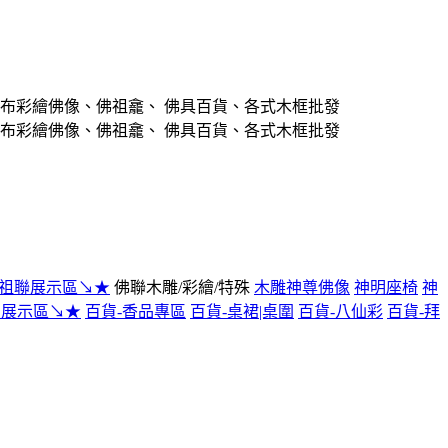
/祖聯展示區↘★
佛聯木雕/彩繪/特殊
木雕神尊佛像
神明座椅
神
貨展示區↘★
百貨-香品專區
百貨-桌裙|桌圍
百貨-八仙彩
百貨-拜