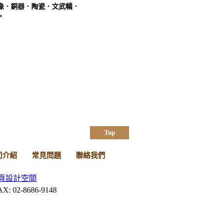
像．銅器．陶瓷．文武轎．
。
Top
司介紹
常見問題
聯絡我們
頁設計
空間
 02-8686-9148