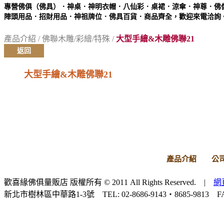
專營佛俱（佛具）．神桌．神明衣帽．八仙彩．桌裙．涼傘．神尊．佛
陣頭用品．招財用品．神祖牌位．佛具百貨．商品齊全，歡迎來電洽詢
產品介紹
/
佛聯木雕/彩繪/特殊
/
大型手繪&木雕佛聯21
返回
大型手繪&木雕佛聯21
產品介紹
公
歡喜緣佛俱量販店 版權所有 © 2011 All Rights Reserved. |
網
新北市樹林區中華路1-3號 TEL: 02-8686-9143‧8685-9813 FAX: