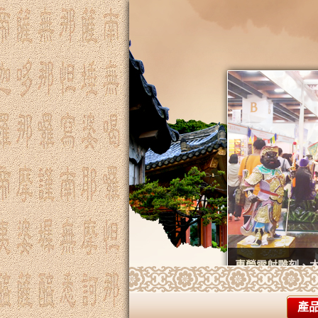
專營雷射雕刻、
產