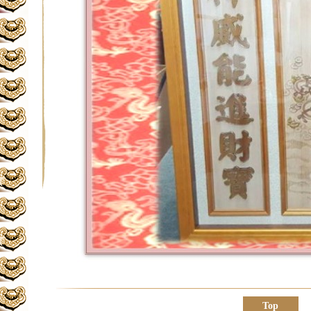
★
★
Top