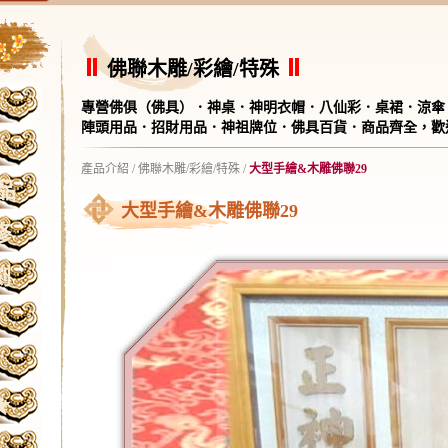
佛聯木雕/彩繪/特殊
專營佛俱（佛具）．神桌．神明衣帽．八仙彩．桌裙．涼傘
陣頭用品．招財用品．神祖牌位．佛具百貨．商品齊全，歡
產品介紹
/
佛聯木雕/彩繪/特殊
/
大型手繪&木雕佛聯29
品
大型手繪&木雕佛聯29
修
刻
★