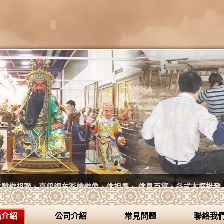
木雕佛祖聯、高級綢布彩繪佛像、佛祖龕、 佛具百貨、各式木框批發
品介紹
公司介紹
常見問題
聯絡我