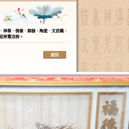
．神尊．佛像．銅器．陶瓷．文武轎．
迎來電洽詢。
返回