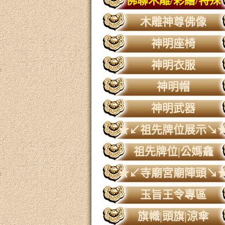
佛聯木雕/彩繪/特殊
木雕神尊佛像
神明座椅
神明衣服
神明帽
神明武器
★↙祖先牌位展示↘
祖先牌位|公媽龕
★↙寺廟宮廟陣頭↘
玉旨王令專區
旗幟|頭旗|涼傘