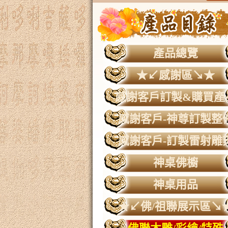
產品總覽
★↙感謝區↘★
感謝客戶訂製&購買產
感謝客戶-神尊訂製整
感謝客戶-訂製雷射雕
神桌佛櫥
神桌用品
★↙佛/祖聯展示區↘