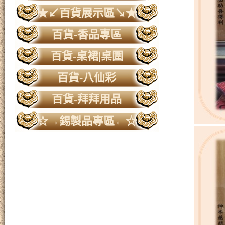
★↙百貨展示區↘★
百貨-香品專區
百貨-桌裙|桌圍
百貨-八仙彩
百貨-拜拜用品
☆→錫製品專區←☆