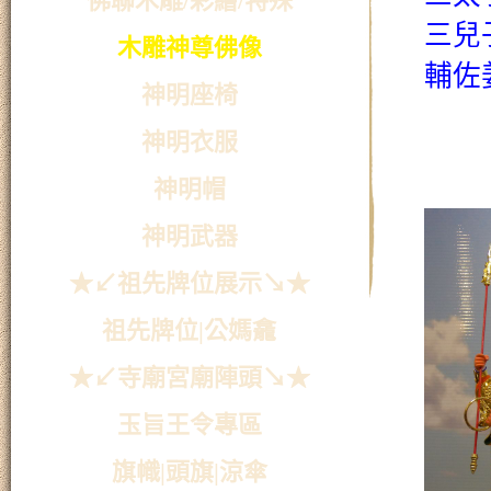
佛聯木雕/彩繪/特殊
三兒
木雕神尊佛像
輔佐
神明座椅
神明衣服
神明帽
神明武器
★↙祖先牌位展示↘★
祖先牌位|公媽龕
★↙寺廟宮廟陣頭↘★
玉旨王令專區
旗幟|頭旗|涼傘