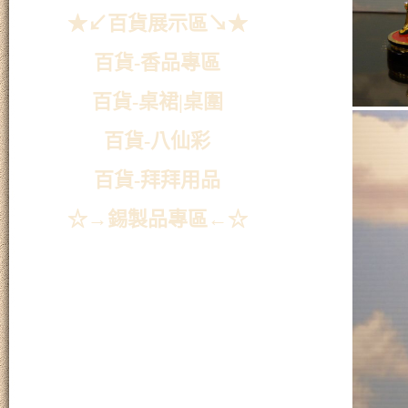
★↙百貨展示區↘★
百貨-香品專區
百貨-桌裙|桌圍
百貨-八仙彩
百貨-拜拜用品
☆→錫製品專區←☆