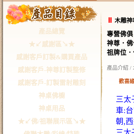
木雕神
產品總覽
專營佛俱
神尊．佛
★↙感謝區↘★
祖牌位．
感謝客戶訂製&購買產品
產品介紹
/
感謝客戶-神尊訂製整修
歡喜緣
感謝客戶-訂製雷射雕刻
神桌佛櫥
三太
神桌用品
車:
朝,
★↙佛/祖聯展示區↘★
三太