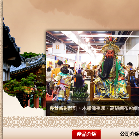
專營雷射雕刻、木雕佛祖聯、高級綢布彩繪
產品介紹
公司介