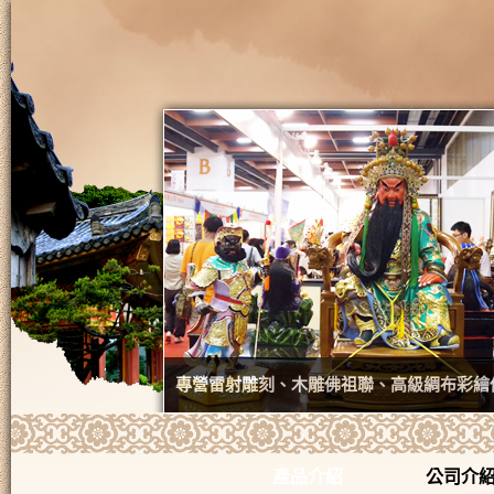
專營雷射雕刻、木雕佛祖聯、高級綢布彩繪
產品介紹
公司介