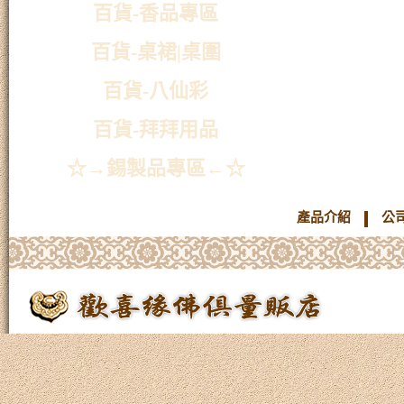
百貨-香品專區
百貨-桌裙|桌圍
百貨-八仙彩
百貨-拜拜用品
☆→錫製品專區←☆
產品介紹
公