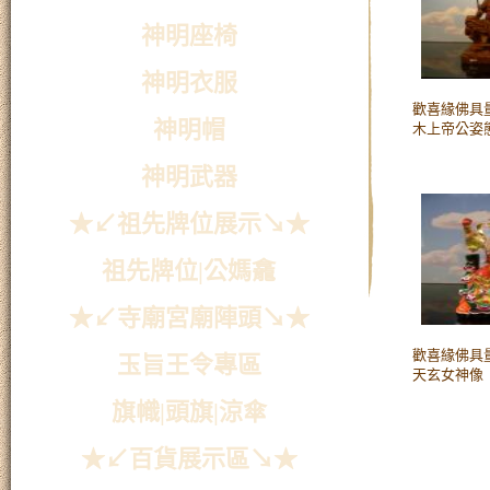
神明座椅
神明衣服
歡喜緣佛具量
神明帽
木上帝公姿
神明武器
★↙祖先牌位展示↘★
祖先牌位|公媽龕
★↙寺廟宮廟陣頭↘★
歡喜緣佛具量販
玉旨王令專區
天玄女神像
旗幟|頭旗|涼傘
★↙百貨展示區↘★