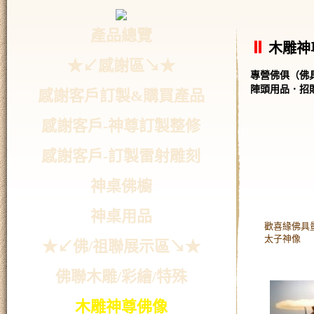
產品總覽
木雕神
★↙感謝區↘★
專營佛俱（佛
陣頭用品．招
感謝客戶訂製&購買產品
感謝客戶-神尊訂製整修
感謝客戶-訂製雷射雕刻
神桌佛櫥
神桌用品
歡喜緣佛具量販
太子神像
★↙佛/祖聯展示區↘★
佛聯木雕/彩繪/特殊
木雕神尊佛像