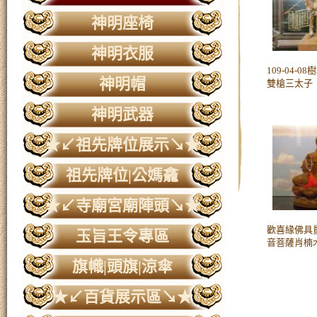
神明座椅
神明衣服
109-04-0
神明帽
雙槍三太子
神明武器
★↙祖先牌位展示↘★
祖先牌位|公媽龕
★↙寺廟宮廟陣頭↘★
歡喜緣佛具量
玉旨王令專區
音菩薩肖楠
旗幟|頭旗|涼傘
★↙百貨展示區↘★