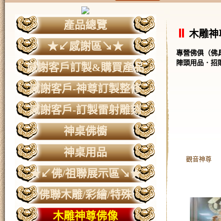
產品總覽
木雕神
★↙感謝區↘★
專營佛俱（佛
陣頭用品．招
感謝客戶訂製&購買產品
感謝客戶-神尊訂製整修
感謝客戶-訂製雷射雕刻
神桌佛櫥
神桌用品
觀音神尊
★↙佛/祖聯展示區↘★
佛聯木雕/彩繪/特殊
木雕神尊佛像