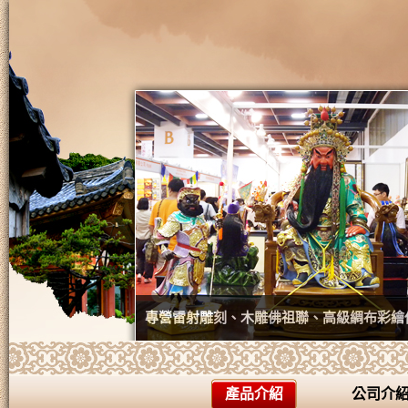
專營雷射雕刻、木雕佛祖聯、高級綢布彩繪
產品介紹
公司介