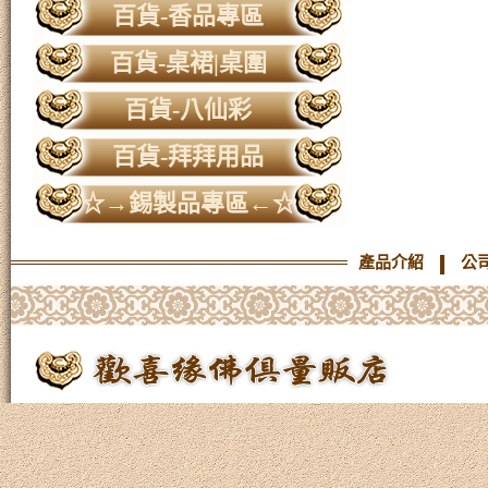
百貨-香品專區
百貨-桌裙|桌圍
百貨-八仙彩
百貨-拜拜用品
☆→錫製品專區←☆
產品介紹
公