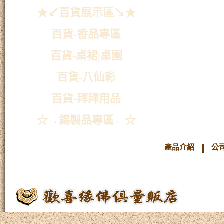
★↙百貨展示區↘★
百貨-香品專區
百貨-桌裙|桌圍
百貨-八仙彩
百貨-拜拜用品
☆→錫製品專區←☆
產品介紹
公