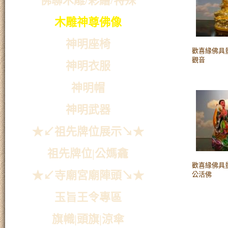
佛聯木雕/彩繪/特殊
木雕神尊佛像
神明座椅
歡喜緣佛具量
觀音
神明衣服
神明帽
神明武器
★↙祖先牌位展示↘★
祖先牌位|公媽龕
歡喜緣佛具量販
★↙寺廟宮廟陣頭↘★
公活佛
玉旨王令專區
旗幟|頭旗|涼傘