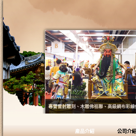
專營雷射雕刻、木雕佛祖聯、高級綢布彩繪
產品介紹
公司介