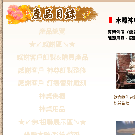
木雕神
產品總覽
專營佛俱（佛
陣頭用品．招
★↙感謝區↘★
感謝客戶訂製&購買產品
感謝客戶-神尊訂製整修
感謝客戶-訂製雷射雕刻
神桌佛櫥
歡喜緣佛具量
觀音菩薩
神桌用品
★↙佛/祖聯展示區↘★